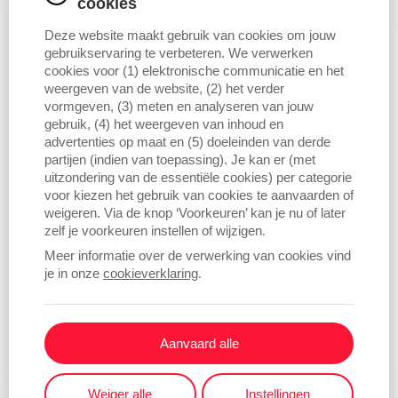
cookies
player in logistiek vastgoed
Deze website maakt gebruik van cookies om jouw
gebruikservaring te verbeteren. We verwerken
cookies voor (1) elektronische communicatie en het
weergeven van de website, (2) het verder
vormgeven, (3) meten en analyseren van jouw
gebruik, (4) het weergeven van inhoud en
De samenwerking met Ambitious verloopt vlot.
advertenties op maat en (5) doeleinden van derde
Hun co-marketingaanpak helpt ons om onze
partijen (indien van toepassing). Je kan er (met
uitzondering van de essentiële cookies) per categorie
acties sterker in de markt te zetten en beter op
voor kiezen het gebruik van cookies te aanvaarden of
te volgen. We waarderen vooral hun directe
weigeren. Via de knop ‘Voorkeuren’ kan je nu of later
communicatie en aanpak.
zelf je voorkeuren instellen of wijzigen.
Meer informatie over de verwerking van cookies vind
Allison Diamant | Digitale Marketing &
je in onze
cookieverklaring
.
Communicatie,
Familiehulp
Aanvaard alle
TEVREDEN KLANTEN
Weiger alle
Instellingen