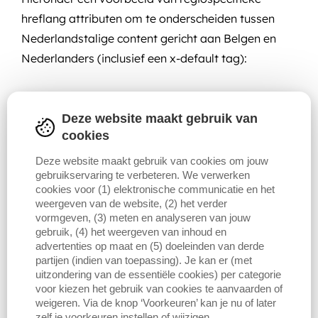
hreflang attributen om te onderscheiden tussen
Nederlandstalige content gericht aan Belgen en
Nederlanders (inclusief een x-default tag):
Deze website maakt gebruik van
cookies
Deze website maakt gebruik van cookies om jouw
gebruikservaring te verbeteren. We verwerken
cookies voor (1) elektronische communicatie en het
weergeven van de website, (2) het verder
vormgeven, (3) meten en analyseren van jouw
gebruik, (4) het weergeven van inhoud en
Lees
hier
hoe je Google informeert over de
advertenties op maat en (5) doeleinden van derde
partijen (indien van toepassing). Je kan er (met
verschillende taal- en regiospecifieke pagina's van
uitzondering van de essentiële cookies) per categorie
je website.
voor kiezen het gebruik van cookies te aanvaarden of
weigeren. Via de knop ‘Voorkeuren’ kan je nu of later
zelf je voorkeuren instellen of wijzigen.