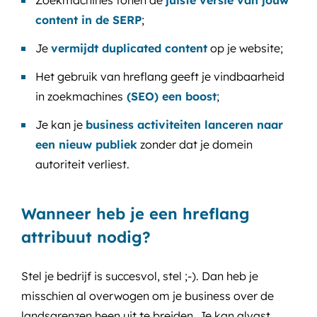
Zoekmachines tonen de
juiste versie van jouw
content in de SERP
;
Je
vermijdt duplicated content
op je website;
Het gebruik van hreflang geeft je vindbaarheid
in zoekmachines
(SEO) een boost
;
Je kan je
business activiteiten lanceren naar
een nieuw publiek
zonder dat je domein
autoriteit verliest.
Wanneer heb je een hreflang
attribuut nodig?
Stel je bedrijf is succesvol, stel ;-). Dan heb je
misschien al overwogen om je business over de
landsgrenzen heen uit te breiden. Je kan alvast