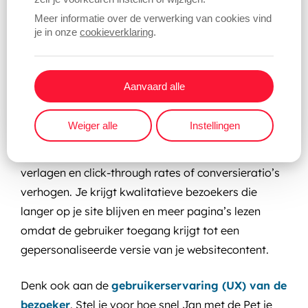
Verbeter je SEO met hreflang voor
Meer informatie over de verwerking van cookies vind
multiregionale en meertalige
je in onze
cookieverklaring
.
websites
Aanvaard alle
We haalden daarnet al even aan dat hreflang
attributen de vindbaarheid van je website
Weiger alle
Instellingen
verbeteren. Naast eerdergenoemde voordelen zal
het gebruik van hreflang tags bounce rates
verlagen en click-through rates of conversieratio’s
verhogen. Je krijgt kwalitatieve bezoekers die
langer op je site blijven en meer pagina’s lezen
omdat de gebruiker toegang krijgt tot een
gepersonaliseerde versie van je websitecontent.
Denk ook aan de
gebruikerservaring (UX) van de
bezoeker
. Stel je voor hoe snel Jan met de Pet je