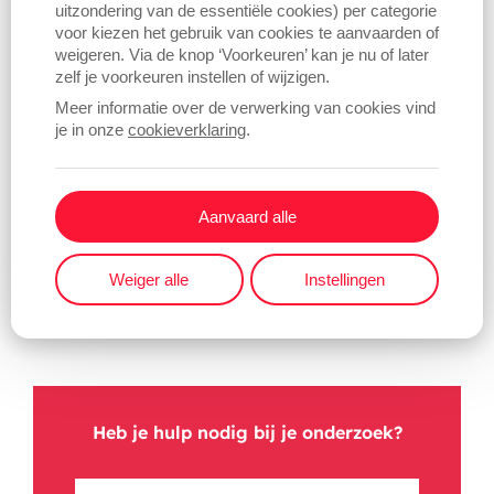
bepalend voor je business?
uitzondering van de essentiële cookies) per categorie
voor kiezen het gebruik van cookies te aanvaarden of
Wat zijn hun interesses?
weigeren. Via de knop ‘Voorkeuren’ kan je nu of later
zelf je voorkeuren instellen of wijzigen.
Waar kan je hen zoal terugvinden?
Meer informatie over de verwerking van cookies vind
je in onze
cookieverklaring
.
Welke activiteiten doen ze zoal in hun vrije tijd?
…
Aanvaard alle
Het opstellen van profielen of
buyer personas
gaat
je helpen om een duidelijke richting te kiezen. Zo zal
Weiger alle
Instellingen
je na deze analyse wel merken met welke kanalen
je welke type van persoon het best kan bereiken.
Heb je hulp nodig bij je onderzoek?