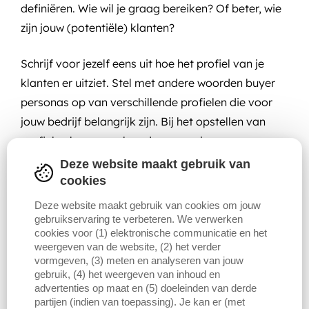
definiëren. Wie wil je graag bereiken? Of beter, wie
zijn jouw (potentiële) klanten?
Schrijf voor jezelf eens uit hoe het profiel van je
klanten er uitziet. Stel met andere woorden
buyer
personas
op van verschillende profielen die voor
jouw bedrijf belangrijk zijn. Bij het opstellen van
profielen kunnen volgende vragen je op weg
helpen:
Deze website maakt gebruik van
cookies
Hoe oud zijn ze? Verdeel je
buyer personas
Deze website maakt gebruik van cookies om jouw
eventueel in leeftijdsgroepen.
gebruikservaring te verbeteren. We verwerken
cookies voor (1) elektronische communicatie en het
Is geslacht belangrijk? Indien ja, hoe zouden
weergeven van de website, (2) het verder
vormgeven, (3) meten en analyseren van jouw
deze doelgroepen van elkaar verschillen?
gebruik, (4) het weergeven van inhoud en
advertenties op maat en (5) doeleinden van derde
Welke functie beoefenen ze? En hoe kan dit
partijen (indien van toepassing). Je kan er (met